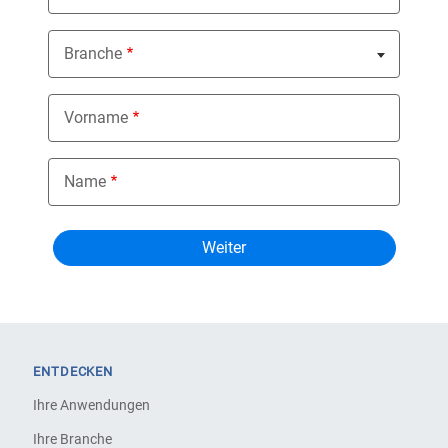
Branche
Nothing selected
Vorname
Name
ENTDECKEN
Ihre Anwendungen
Ihre Branche