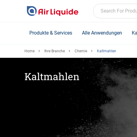
Skip
to
Search For Prod
main
content
Produkte & Services
Alle Anwendungen
Ka
Home
Ihre Branche
Chemie
Kaltmahlen
Kaltmahlen