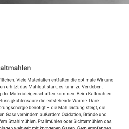
altmahlen
ächen. Viele Materialien entfalten die optimale Wirkung
len erhitzt das Mahlgut stark, es kann zu Verkleben,
g der Materialeigenschaften kommen. Beim Kaltmahlen
 Flüssigkohlensäure die entstehende Wärme. Dank
rungsenergie benötigt – die Mahlleistung steigt, die
erten Gase verhindern außerdem Oxidation, Brände und
fern Strahlmühlen, Prallmühlen oder Sichtermühlen das
Anlagen weltweit mit kryogenen Gasen. Gern empfangen