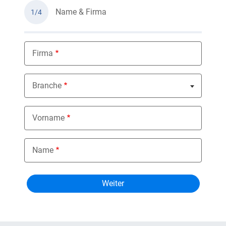
Name & Firma
1/4
Firma
Branche
Nothing selected
Vorname
Name