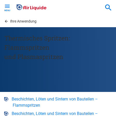
Skip
to
main
content
Ihre Anwendung
Thermisches Spritzen:
Flammspritzen
und Plasmaspritzen
Beschichten, Löten und Sintern von Bauteilen –
Flammspritzen
Beschichten, Löten und Sintern von Bauteilen –