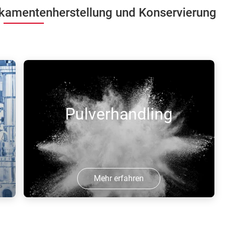
amentenherstellung und Konservierung
Pulverhandling
Mehr erfahren
Zum Umwandeln flüssiger Produkte in
rieselfähiges Pulver oder gleichförmige