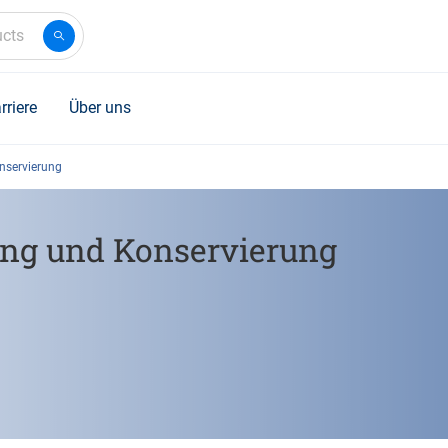
ucts
rriere
Über uns
nservierung
ng und Konservierung