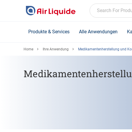
Skip
to
Search For Prod
main
content
Produkte & Services
Alle Anwendungen
Ka
Home
Ihre Anwendung
Medikamentenherstellung und Ko
Medikamentenherstellu