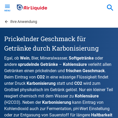
Skip
to
main
content
Ihre Anwendung
Prickelnder Geschmack für
Getränke durch Karbonisierung
Egal, ob
Wein
, Bier, Mineralwasser,
Softgetränke
oder
andere
sprudelnde Getränke
–
Kohlensäure
verleiht allen
Getränken einen prickelnden und
frischen Geschmack
.
Beim Eintrag von
CO2
in eine wässrige Flüssigkeit findet
unter Druck
Karbonisierung
statt und
CO2
wird zum
Großteil physikalisch im Getränk gelöst. Nur ein kleiner Teil
reagiert chemisch mit dem Wasser zu
Kohlensäure
(H2CO3). Neben der
Karbonisierung
kann Eintrag von
Kohlendioxid
auch zur Fermentation, pH-Wert Einstellung
oder zur Entgasung von Sauerstoff für längere
Haltbarkeit