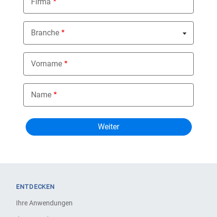
Firma
Branche
Nothing selected
Vorname
Name
ENTDECKEN
Ihre Anwendungen