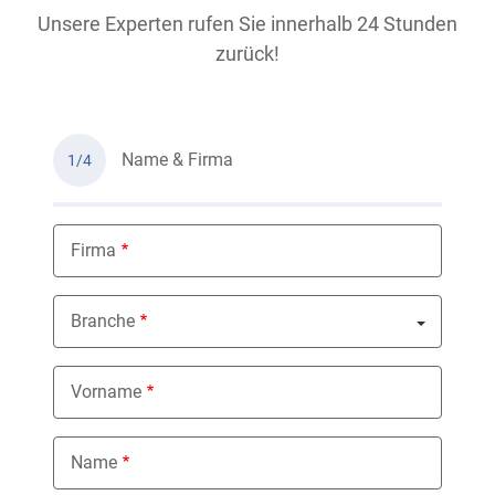
Unsere Experten rufen Sie innerhalb 24 Stunden
zurück!
Name & Firma
1/4
Firma
Branche
Nothing selected
Vorname
Name