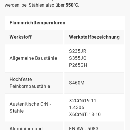
werden, bei Stählen also über
550°C
.
Flammrichttemperaturen
Werkstoff
Werkstoffbezeichnung
S235JR
Allgemeine Baustähle
S355JO
P265GH
Hochfeste
S460M
Feinkornbaustähle
X2CrNi19-11
Austenitische CrNi-
1.4306
Stähle
X6CrNiTi18-10
Aluminium und
EN AW - 5083