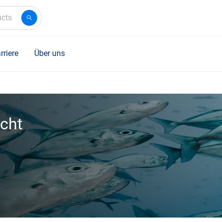
ucts
rriere
Über uns
ucht