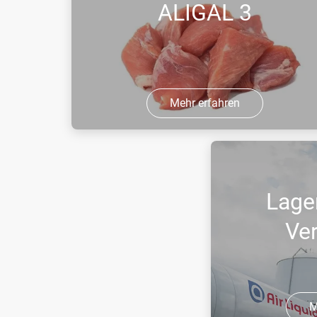
ALIGAL 3
Mehr erfahren
Bei ALIGAL 3 handelt es sich um eine
spezielle Sauerstoff-Qualität für den
Einsatz in der Lebensmittelindustrie.
Lage
ALIGAL 3 ist ein verdichtetes farb- und
geruchloses Gas, das schwer ...
Ve
M