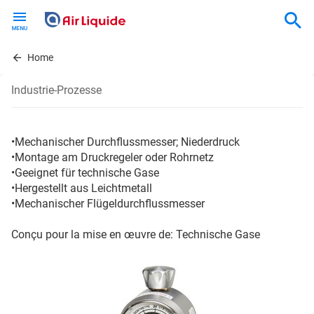
Skip
to
main
content
Home
Industrie-Prozesse
•Mechanischer Durchflussmesser; Niederdruck
•Montage am Druckregeler oder Rohrnetz
•Geeignet für technische Gase
•Hergestellt aus Leichtmetall
•Mechanischer Flügeldurchflussmesser
Conçu pour la mise en œuvre de: Technische Gase