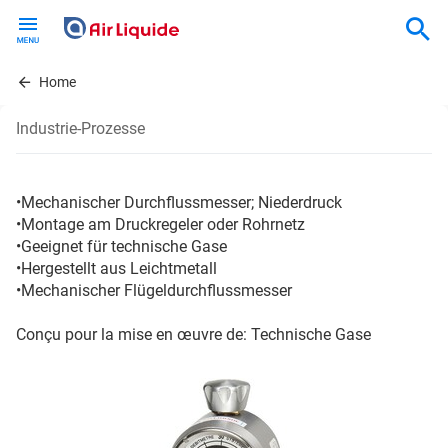
Skip
to
main
content
Home
Industrie-Prozesse
•Mechanischer Durchflussmesser; Niederdruck
•Montage am Druckregeler oder Rohrnetz
•Geeignet für technische Gase
•Hergestellt aus Leichtmetall
•Mechanischer Flügeldurchflussmesser
Conçu pour la mise en œuvre de: Technische Gase