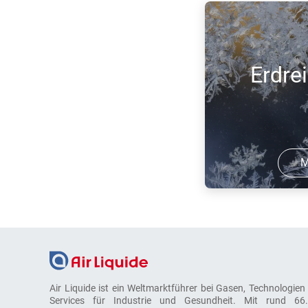
Erdre
M
Das Gefrieren von E
Bergbau als Gefrie
bekannt, im Tiefba
Bodenvereisung od
Baugrundvereisung
Air Liquide ist ein Weltmarktführer bei Gasen, Technologien
Flüssigstickstoff-
Services für Industrie und Gesundheit. Mit rund 66
Air L ...