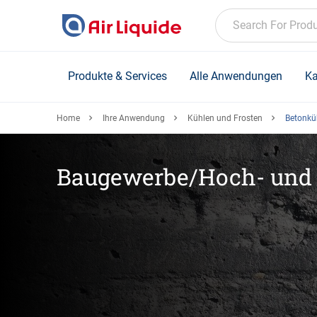
Skip
to
Search For Prod
main
content
Produkte & Services
Alle Anwendungen
Ka
Home
Ihre Anwendung
Kühlen und Frosten
Betonkü
Baugewerbe/Hoch- und 