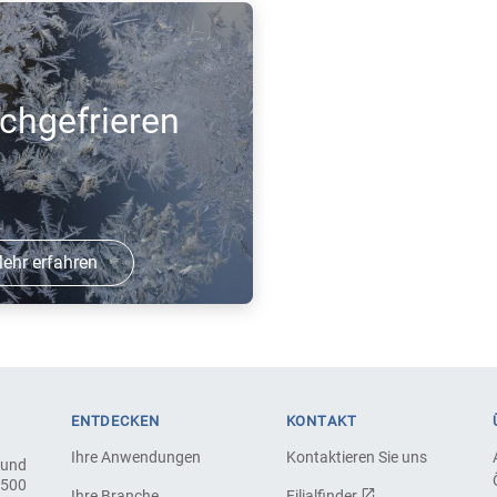
ichgefrieren
ehr erfahren
rdreich ist im
rschachtverfahren
u als
er
ENTDECKEN
KONTAKT
. Die
Ihre Anwendungen
Kontaktieren Sie uns
 und
basierte Lösung von
.500
Ihre Branche
Filialfinder