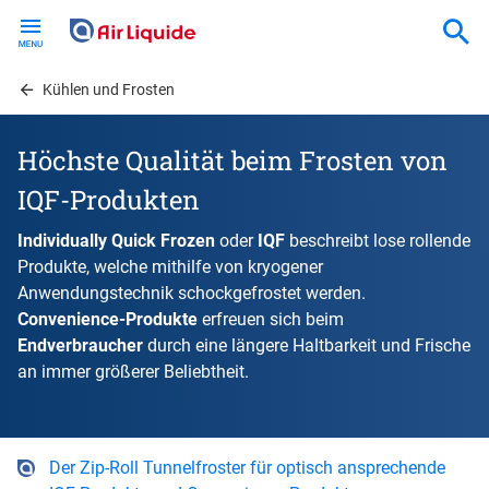
Skip
to
main
content
Kühlen und Frosten
Höchste Qualität beim Frosten von
IQF-Produkten
Individually Quick Frozen
oder
IQF
beschreibt lose rollende
Produkte, welche mithilfe von kryogener
Anwendungstechnik schockgefrostet werden.
Convenience-Produkte
erfreuen sich beim
Endverbraucher
durch eine längere Haltbarkeit und Frische
an immer größerer Beliebtheit.
Der Zip-Roll Tunnelfroster für optisch ansprechende