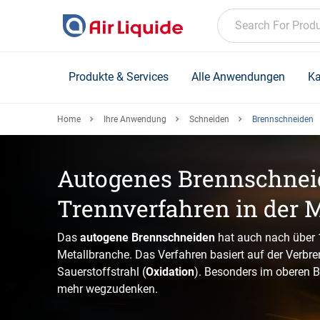
Skip
to
Search For Prod
main
content
Produkte & Services
Alle Anwendungen
Ka
Home
Ihre Anwendung
Schneiden
Brennschneiden
Autogenes Brennschneid
Trennverfahren in der M
Das
autogene Brennschneiden
hat auch nach über 
Metallbranche. Das Verfahren basiert auf der Verbr
Sauerstoffstrahl (
Oxidation
). Besonders im oberen B
mehr wegzudenken.