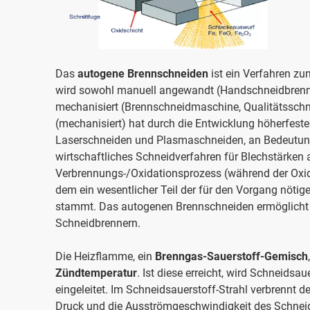
Das
autogene Brennschneiden
ist ein Verfahren z
wird sowohl manuell angewandt (Handschneidbrenner
mechanisiert (Brennschneidmaschine, Qualitätsschn
(mechanisiert) hat durch die Entwicklung höherfeste
Laserschneiden und Plasmaschneiden, an Bedeutung 
wirtschaftliches Schneidverfahren für Blechstärken
Verbrennungs-/Oxidationsprozess (während der Oxida
dem ein wesentlicher Teil der für den Vorgang nöti
stammt. Das autogenen Brennschneiden ermöglicht g
Schneidbrennern.
Die Heizflamme, ein
Brenngas-Sauerstoff-Gemisch
Zündtemperatur
. Ist diese erreicht, wird Schneids
eingeleitet. Im Schneidsauerstoff-Strahl verbrennt d
Druck und die Ausströmgeschwindigkeit des Schneids