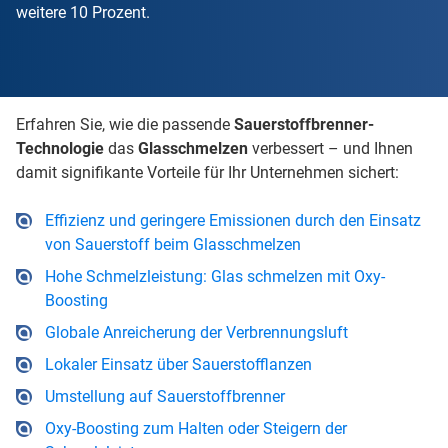
weitere 10 Prozent.
Erfahren Sie, wie die passende
Sauerstoffbrenner-
Technologie
das
Glasschmelzen
verbessert – und Ihnen
damit signifikante Vorteile für Ihr Unternehmen sichert:
Effizienz und geringere Emissionen durch den Einsatz
von Sauerstoff beim Glasschmelzen
Hohe Schmelzleistung: Glas schmelzen mit Oxy-
Boosting
Globale Anreicherung der Verbrennungsluft
Lokaler Einsatz über Sauerstofflanzen
Umstellung auf Sauerstoffbrenner
Oxy-Boosting zum Halten oder Steigern der