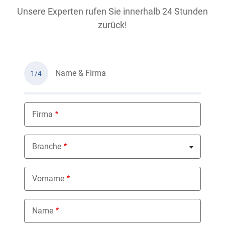
Unsere Experten rufen Sie innerhalb 24 Stunden
zurück!
Name & Firma
1/4
Firma
Branche
Nothing selected
Vorname
Name