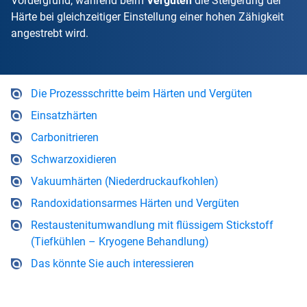
Vordergrund, während beim
Vergüten
die Steigerung der
Härte bei gleichzeitiger Einstellung einer hohen Zähigkeit
angestrebt wird.
Die Prozessschritte beim Härten und Vergüten
Einsatzhärten
Carbonitrieren
Schwarzoxidieren
Vakuumhärten (Niederdruckaufkohlen)
Randoxidationsarmes Härten und Vergüten
Restaustenitumwandlung mit flüssigem Stickstoff
(Tiefkühlen – Kryogene Behandlung)
Das könnte Sie auch interessieren