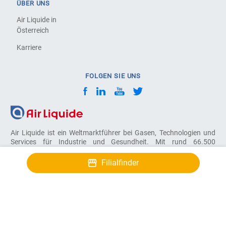
ÜBER UNS
Air Liquide in
Österreich
Karriere
FOLGEN SIE UNS
Air Liquide ist ein Weltmarktführer bei Gasen, Technologien und
Services für Industrie und Gesundheit. Mit rund 66.500
Mitarbeitern in 60 Ländern versorgt Air Liquide mehr als 4
Millionen Kunden und Patienten.
Filialfinder
Air Liquide Austria GmbH
2320 Schwechat, Sendnergasse 30
© COPYRIGHT 2026, AIR LIQUIDE. ALL RIGHTS RESERVED
Impressum
AGB & Dokumente
Cookies verwalten