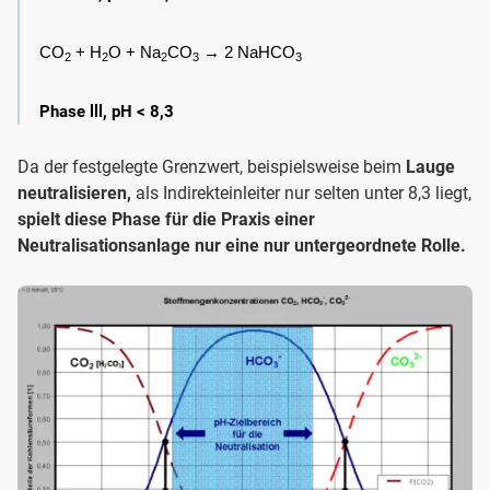
CO
 + H
O + Na
CO
 → 2 NaHCO
2
2
2
3
3
Phase lll, pH < 8,3
Da der festgelegte Grenzwert, beispielsweise beim
Lauge
neutralisieren,
als Indirekteinleiter nur selten unter 8,3 liegt,
spielt diese Phase für die Praxis einer
Neutralisationsanlage nur eine nur untergeordnete Rolle.