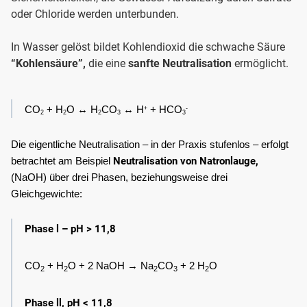
oder Chloride werden unterbunden.
In Wasser gelöst bildet Kohlendioxid die schwache Säure
“Kohlensäure”,
die eine
sanfte Neutralisation
ermöglicht.
CO
 + H
O ↔ H
CO
 ↔ H
 + HCO
+
-
2
2
2
3
3
Die eigentliche Neutralisation – in der Praxis stufenlos – erfolgt 
Neutralisation von Natronlauge,
betrachtet am Beispiel 
(NaOH) über drei Phasen, beziehungsweise drei 
Gleichgewichte:
Phase l – pH > 11,8
CO
 + H
O + 2 NaOH → Na
CO
 + 2 H
O
2
2
2
3
2
Phase ll, pH < 11,8