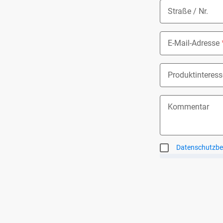
Straße / Nr.
E-Mail-Adresse
Produktinteress
Nothing select
Kommentar
Datenschutzb