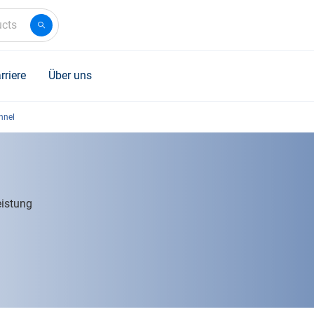
ucts
rriere
Über uns
nnel
eistung