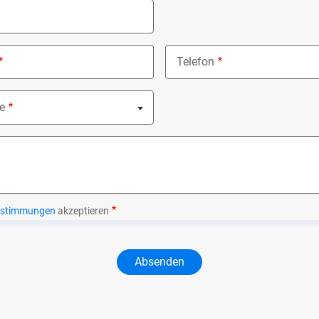
Telefon
e
ed
estimmungen
akzeptieren