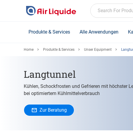
Skip
to
Search For Prod
main
content
Produkte & Services
Alle Anwendungen
Ka
Home
Produkte & Services
Unser Equipment
Langtu
Langtunnel
Kühlen, Schockfrosten und Gefrieren mit höchster L
bei optimiertem Kühlmittelverbrauch
Zur Beratung