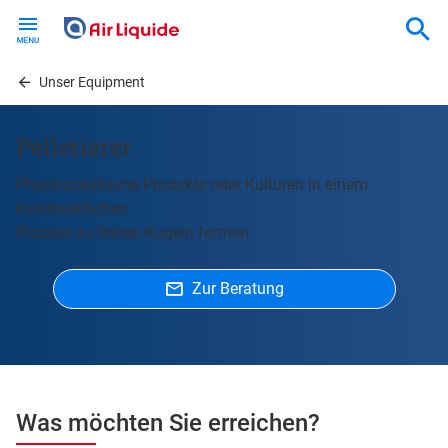
Skip
to
main
content
Unser Equipment
Pelletierer
Pharmazeutische Produkte oder Kulturen in einem
kontinuierlichen
Prozess zu feinen Kugeln formen
Zur Beratung
Was möchten Sie erreichen?