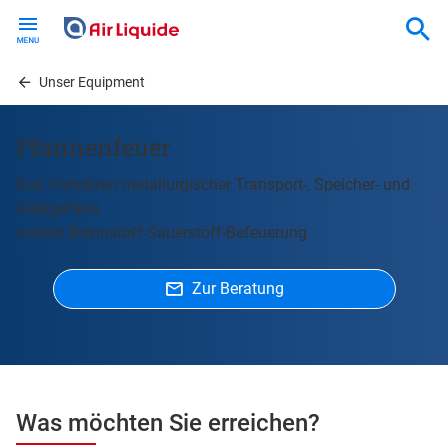
Skip
to
main
content
Unser Equipment
Pfannenfeuer
Das Vorheizen metallurgischer Transport-, Speicher- und
Gießgefäße
mittels Brennstoff-Sauerstoff-Befeuerung
Zur Beratung
Was möchten Sie erreichen?