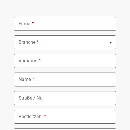
Firma
Branche
Nothing selected
Vorname
Name
Straße / Nr.
Postleitzahl