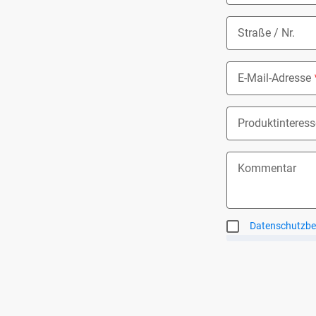
Straße / Nr.
E-Mail-Adresse
Produktinteress
Nothing select
Kommentar
Datenschutzb