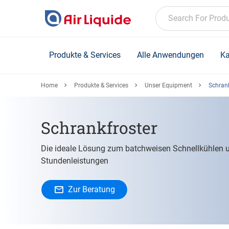
Skip
to
Search For Prod
main
content
Produkte & Services
Alle Anwendungen
Ka
Home
Produkte & Services
Unser Equipment
Schrank
Schrankfroster
Die ideale Lösung zum batchweisen Schnellkühlen u
Stundenleistungen
Zur Beratung