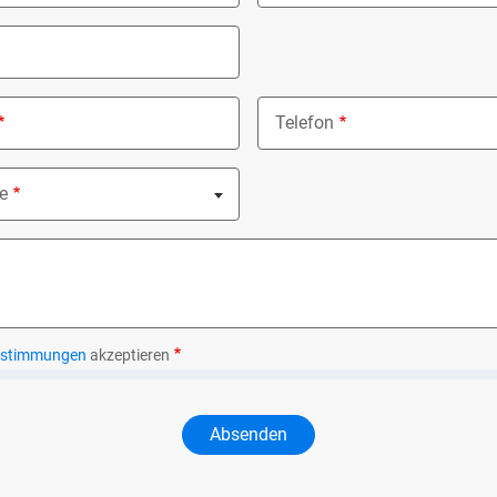
Telefon
e
ed
estimmungen
akzeptieren