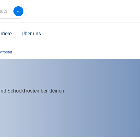
ucts
rriere
Über uns
froster
nd Schockfrosten bei kleinen