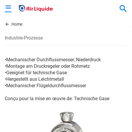
Skip
to
main
content
Home
Industrie-Prozesse
•Mechanischer Durchflussmesser; Niederdruck
•Montage am Druckregeler oder Rohrnetz
•Geeignet für technische Gase
•Hergestellt aus Leichtmetall
•Mechanischer Flügeldurchflussmesser
Conçu pour la mise en œuvre de: Technische Gase