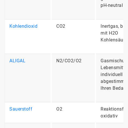
pH-neutral
Kohlendioxid
CO2
Inertgas, bil
mit H2O
Kohlensäure
ALIGAL
N2/CO2/O2
Gasmischun
Lebensmitte
individuell
abgestimmt 
Ihren Bedarf
Sauerstoff
O2
Reaktionsfre
oxidativ