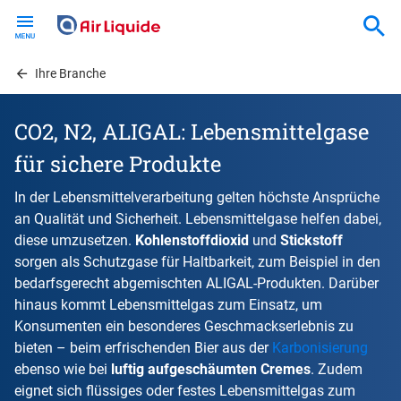
Skip
to
main
content
Ihre Branche
CO2, N2, ALIGAL: Lebensmittelgase
für sichere Produkte
In der Lebensmittelverarbeitung gelten höchste Ansprüche
an Qualität und Sicherheit. Lebensmittelgase helfen dabei,
diese umzusetzen.
Kohlenstoffdioxid
und
Stickstoff
sorgen als Schutzgase für Haltbarkeit, zum Beispiel in den
bedarfsgerecht abgemischten ALIGAL-Produkten. Darüber
hinaus kommt Lebensmittelgas zum Einsatz, um
Konsumenten ein besonderes Geschmackserlebnis zu
bieten – beim erfrischenden Bier aus der
Karbonisierung
ebenso wie bei
luftig aufgeschäumten Cremes
. Zudem
eignet sich flüssiges oder festes Lebensmittelgas zum