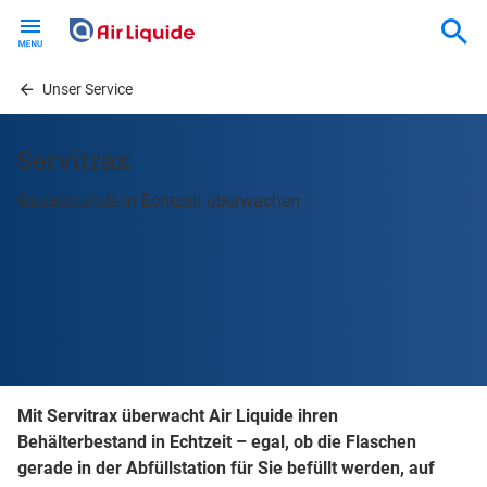
Skip
to
main
content
Unser Service
Servitrax
Gasbestände in Echtzeit überwachen
Mit Servitrax überwacht Air Liquide ihren
Behälterbestand in Echtzeit – egal, ob die Flaschen
gerade in der Abfüllstation für Sie befüllt werden, auf