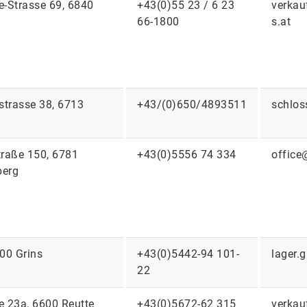
le-Strasse 69, 6840
+43(0)55 23 / 6 23
verkau
66-1800
s.at
trasse 38, 6713
+43/(0)650/4893511
schlos
traße 150, 6781
+43(0)5556 74 334
office
berg
500 Grins
+43(0)5442-94 101-
lager.
22
e 23a, 6600 Reutte
+43(0)5672-62 315
verkau