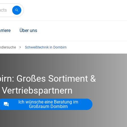
ucts
rriere
Über uns
ndlersuche
Schweißtechnik in Dornbirn
irn: Großes Sortiment &
e Vertriebspartnern
Ich wünsche eine Beratung im
Großraum Dornbirn