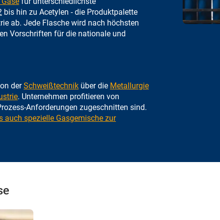
n Gase
für unterschiedlichste
2
bis hin zu Acetylen - die Produktpalette
rie ab. Jede Flasche wird nach höchsten
en Vorschriften für die nationale und
von der
Schweißtechnik
über die
Metallurgie
strie
. Unternehmen profitieren von
Prozess-Anforderungen zugeschnitten sind.
s auch spezielle Gasgemische zur
se