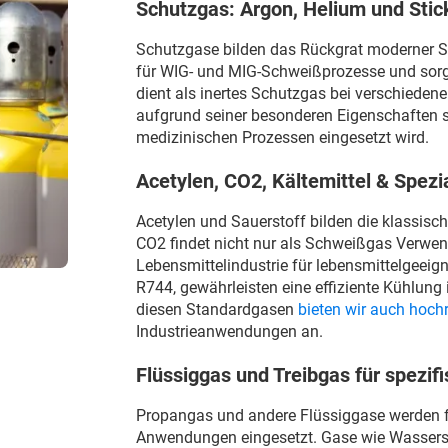
Schutzgas: Argon, Helium und Stic
Schutzgase bilden das Rückgrat moderner S
für WIG- und MIG-Schweißprozesse und sorgt
dient als inertes Schutzgas bei verschiede
aufgrund seiner besonderen Eigenschaften s
medizinischen Prozessen eingesetzt wird.
Acetylen, CO2, Kältemittel & Spezi
Acetylen und Sauerstoff bilden die klassisc
CO2 findet nicht nur als Schweißgas Verwen
Lebensmittelindustrie für lebensmittelgeeign
R744, gewährleisten eine effiziente Kühlun
diesen Standardgasen
bieten wir auch hoch
Industrieanwendungen an.
Flüssiggas und Treibgas für spezi
Propangas und andere Flüssiggase werden fü
Anwendungen eingesetzt. Gase wie Wasserst