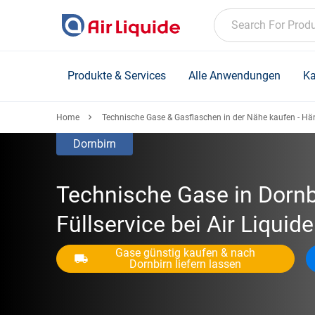
Skip
to
Search For Prod
main
content
Produkte & Services
Alle Anwendungen
Ka
Home
Technische Gase & Gasflaschen in der Nähe kaufen - Hä
Dornbirn
Technische Gase in Dornb
Füllservice bei Air Liquid
Gase günstig kaufen & nach
Dornbirn liefern lassen