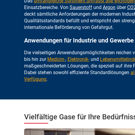
Das
umfangreiche Sortiment umfasst alle wichtige
Einsatzbereiche. Von
Sauerstoff
und
Argon
über
CO
deckt sämtliche Anforderungen der modernen Indust
Qualitätsstandards befüllt und entspricht den streng
internationale Beförderung von Gefahrgut.
Anwendungen für Industrie und Gewerbe
Die vielseitigen Anwendungsmöglichkeiten reichen 
bis hin zur
Medizin-
,
Elektronik-
und
Lebensmittelindu
maßgeschneiderten Lösungen, die speziell auf ihre 
Dabei stehen sowohl effiziente Standardlösungen
al
Verfügung
.
Vielfältige Gase für Ihre Bedürfnis