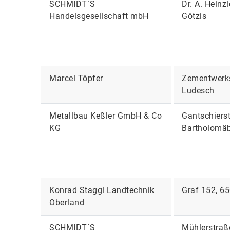
SCHMIDT´S
Dr. A. Heinz
Handelsgesellschaft mbH
Götzis
Marcel Töpfer
Zementwerks
Ludesch
Metallbau Keßler GmbH & Co
Gantschiers
KG
Bartholomä
Konrad Staggl Landtechnik
Graf 152, 6
Oberland
SCHMIDT´S
Mühlerstraß