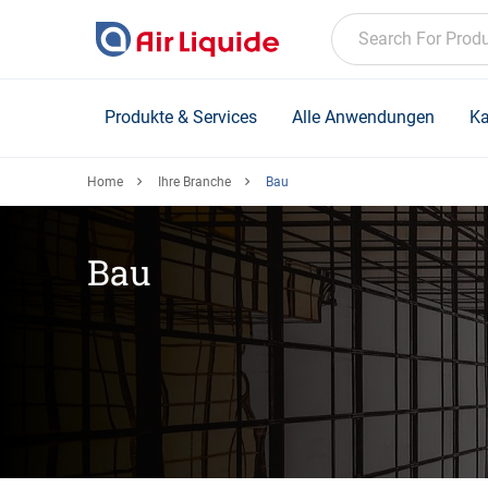
Skip
to
Search For Prod
main
content
Produkte & Services
Alle Anwendungen
Ka
Home
Ihre Branche
Bau
Bau