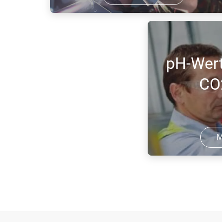
Wolfram-Inertgas-Schweißen – kurz
WIG-Schweißen – zeichnet sich durch
eine besonders saubere Verarbeitung,
pH-Wert
hohe Nahtqualitäten sowie eine fast
universelle Anwendbarkeit im Bereich
CO2
...
M
Strenge gesetzlich
nachhaltig zur Ver
Wasserqualität bei
unsere Umwelt. Dar
alkalisches Abwasse