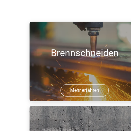
Brennschneiden
Mehr erfahren
Das autogene Brennschneiden hat
auch nach über 100 Jahren seine
Daseinsberechtigung in der
Metallbranche. Das Verfahren basiert